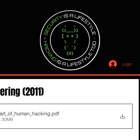
Login
ering (2011)
_art_of_human_hacking
.pdf
6.30MB