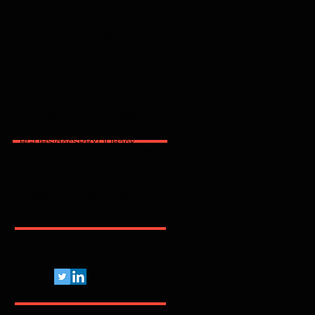
2025
2026
2600
2FA
365
3party
4party
5G
62443
ACSC
AI
AJG
ANPD
APAC
API
ARMIS
ASD
AT&T
AWS
Abnormal
Abril
Access
Acronis
Adapt
Adobe
Africa
Allianz
Analytics
AppSec
Apple
Application
April
ArcticWolfLabs
Arete
Arkose Labs
Artico
Artigo
Asia Pacific
Asimily
Assessment
Aviatrix
Awareness
Axiad
BD
BGU
BSidesSP
BYOD
Bank
Banking
Benchmark
Biannual
BioCatch
Bitsight
Black Kite
BlackBerry
BlackFog
BlackKite
Bots
Brasil
Browser
C
CCISO
CIO
CIS
CISA
CISO
CRI
CSA
CVE
Pelo Mundo Afora...