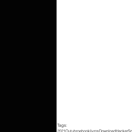
Tags:
2021
Outubro
ebook
livros
Download
Hacker
So