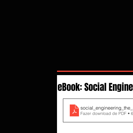
eBook: Social Engine
social_engineering_the
Fazer download de PDF • 