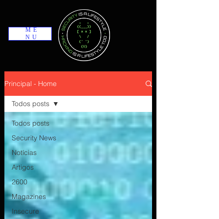
ME
NU
Principal - Home
Todos posts
Todos posts
Security News
Notícias
Artigos
2600
Magazines
Insecure