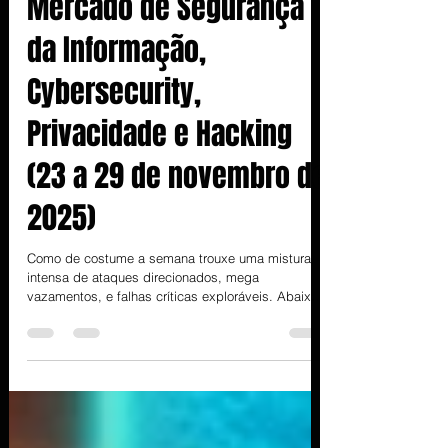
Panorama Executivo do
Mercado de Segurança
da Informação,
Cybersecurity,
Privacidade e Hacking
(23 a 29 de novembro de
2025)
Como de costume a semana trouxe uma mistura
intensa de ataques direcionados, mega
vazamentos, e falhas críticas exploráveis. Abaixo
um resumo dos principais acontecimentos da
semana. Ataques e incidentes Ataque a conselhos
de Londres: Serviços dos conselhos de Kensington
and Chelsea e Westminster sofreram interrupções
significativas após incidente cibernético, indicando