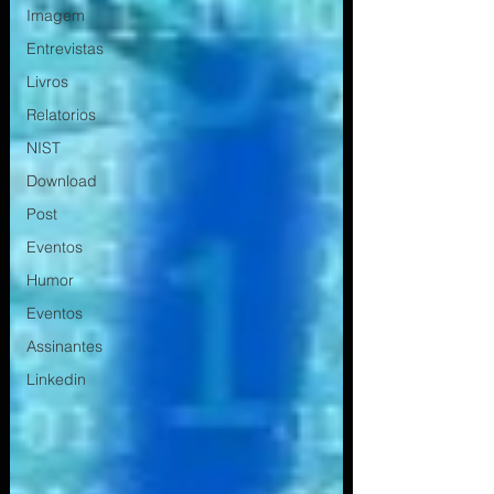
Imagem
Entrevistas
Livros
Relatorios
NIST
Download
Post
Eventos
Humor
Eventos
Assinantes
Linkedin