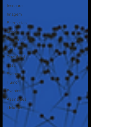
Insecure
Imagem
Entrevistas
Livros
Relatorios
NIST
Download
Post
Eventos
Humor
Eventos
Assinantes
Linkedin