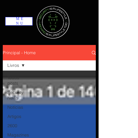
ME
NU
Principal - Home
Livros
Todos
posts
Security
News
Notícias
Artigos
2600
Magazines