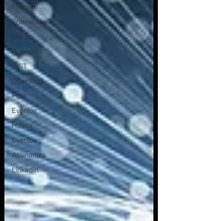
Imagem
Entrevistas
Livros
Relatorios
NIST
Download
Post
Eventos
Humor
Eventos
Assinantes
Linkedin