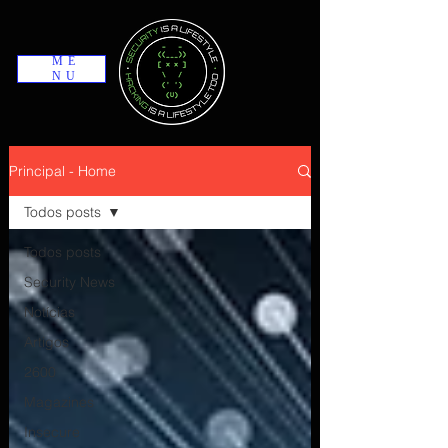
ME
NU
Principal - Home
Todos posts
Todos posts
Security News
Notícias
Artigos
2600
Magazines
Insecure