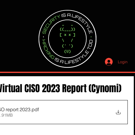
Login
 Virtual CISO 2023 Report (Cynomi)
SO report 2023
.pdf
1.91MB