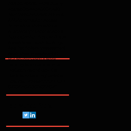
2025
2026
2600
2FA
365
3party
4party
5G
62443
ACSC
AI
AJG
ANPD
APAC
API
ARMIS
ASD
AT&T
AWS
Abnormal
Abril
Access
Acronis
Adapt
Adobe
Africa
Allianz
Analytics
AppSec
Apple
Application
April
ArcticWolfLabs
Arete
Arkose Labs
Artico
Artigo
Asia Pacific
Asimily
Assessment
Aviatrix
Awareness
Axiad
BD
BGU
BSidesSP
BYOD
Bank
Banking
Benchmark
Biannual
BioCatch
Bitsight
Black Kite
BlackBerry
BlackFog
BlackKite
Bots
Brasil
Browser
C
CCISO
CIO
CIS
CISA
CISO
CRI
CSA
CVE
Pelo Mundo Afora...