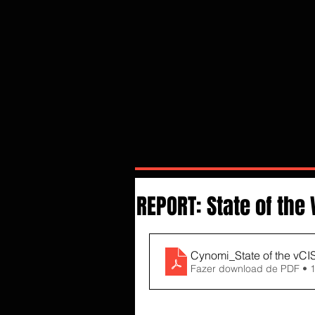
REPORT: State of the
Cynomi_State of the vCI
Fazer download de PDF • 