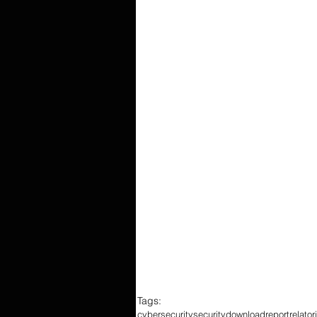
Tags:
cybersecurity
security
download
report
relator