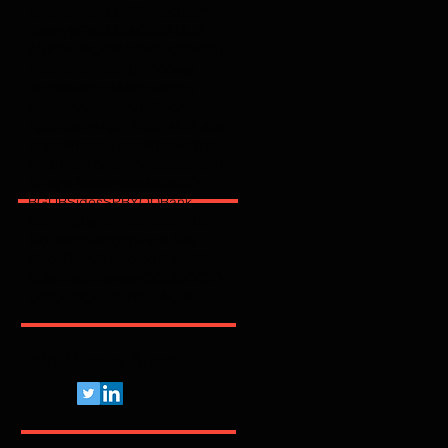
2025
2026
2600
2FA
365
3party
4party
5G
62443
ACSC
AI
AJG
ANPD
APAC
API
ARMIS
ASD
AT&T
AWS
Abnormal
Abril
Access
Acronis
Adapt
Adobe
Africa
Allianz
Analytics
AppSec
Apple
Application
April
ArcticWolfLabs
Arete
Arkose Labs
Artico
Artigo
Asia Pacific
Asimily
Assessment
Aviatrix
Awareness
Axiad
BD
BGU
BSidesSP
BYOD
Bank
Banking
Benchmark
Biannual
BioCatch
Bitsight
Black Kite
BlackBerry
BlackFog
BlackKite
Bots
Brasil
Browser
C
CCISO
CIO
CIS
CISA
CISO
CRI
CSA
CVE
Pelo Mundo Afora...