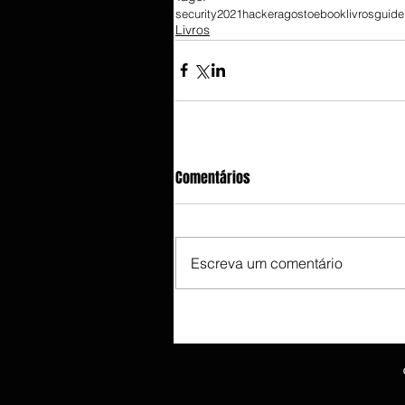
security
2021
hacker
agosto
ebook
livros
guide
Livros
Comentários
Escreva um comentário