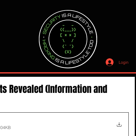
Login
ts Revealed (Information and
504KB