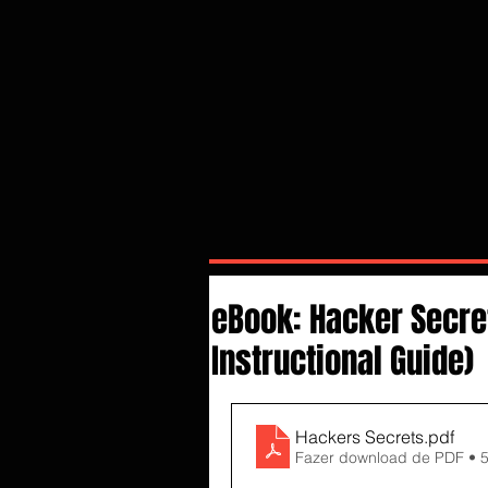
eBook: Hacker Secre
Instructional Guide)
Hackers Secrets
.pdf
Fazer download de PDF • 