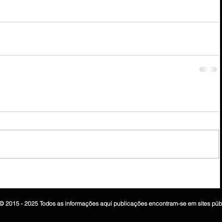
© 2015 - 2025 Todos as informações aqui publicações encontram-se em sites púb