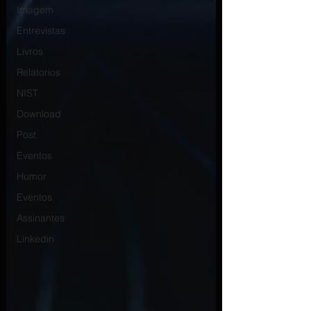
Imagem
Entrevistas
Livros
Relatorios
NIST
Download
Post
Eventos
Humor
Eventos
Assinantes
Linkedin