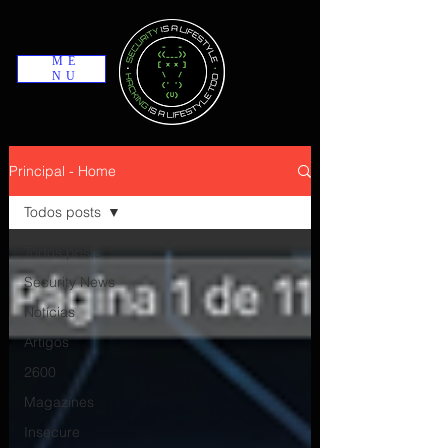
ME
NU
Principal - Home
Todos posts
Todos posts
Security News
Notícias
Artigos
2600
Magazines
Insecure