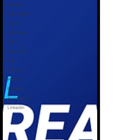
Imagem
Entrevistas
Livros
Relatorios
NIST
Download
Post
Eventos
Humor
Eventos
Assinantes
Linkedin