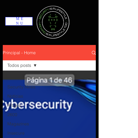
ME
NU
Principal - Home
Todos posts
Todos posts
Security News
Notícias
Artigos
2600
Magazines
Insecure