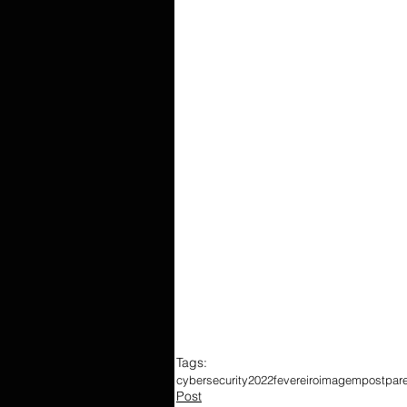
Tags:
cybersecurity
2022
fevereiro
imagem
post
par
Post