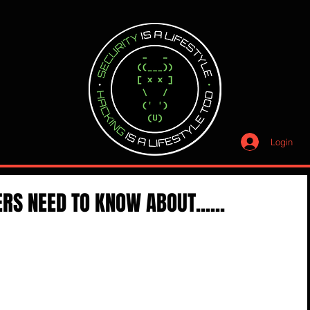
Login
S NEED TO KNOW ABOUT......