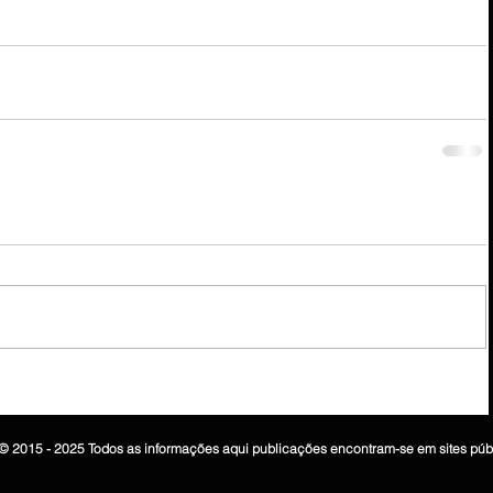
© 2015 - 2025 Todos as informações aqui publicações encontram-se em sites púb