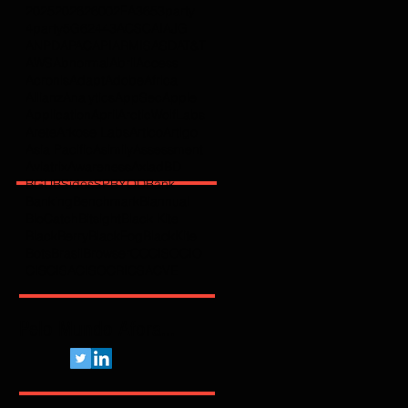
2025
2026
2600
2FA
365
3party
4party
5G
62443
ACSC
AI
AJG
ANPD
APAC
API
ARMIS
ASD
AT&T
AWS
Abnormal
Abril
Access
Acronis
Adapt
Adobe
Africa
Allianz
Analytics
AppSec
Apple
Application
April
ArcticWolfLabs
Arete
Arkose Labs
Artico
Artigo
Asia Pacific
Asimily
Assessment
Aviatrix
Awareness
Axiad
BD
BGU
BSidesSP
BYOD
Bank
Banking
Benchmark
Biannual
BioCatch
Bitsight
Black Kite
BlackBerry
BlackFog
BlackKite
Bots
Brasil
Browser
C
CCISO
CIO
CIS
CISA
CISO
CRI
CSA
CVE
Pelo Mundo Afora...