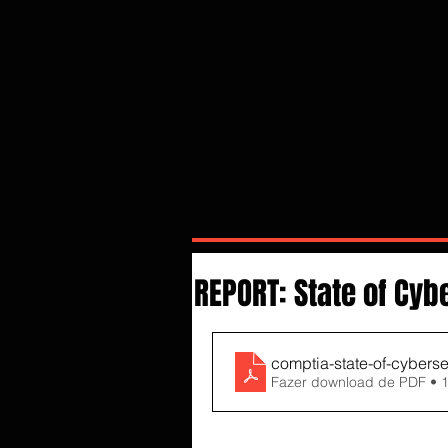
REPORT: State of Cyb
comptia-state-of-cyberse
Fazer download de PDF • 