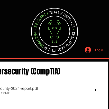
Login
ersecurity (CompTIA)
curity-2024-report
.pdf
1.53MB