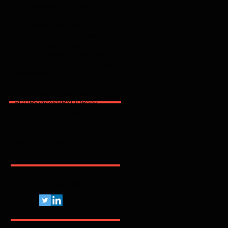
2025
2026
2600
2FA
365
3party
4party
5G
62443
ACSC
AI
AJG
ANPD
APAC
API
ARMIS
ASD
AT&T
AWS
Abnormal
Abril
Access
Acronis
Adapt
Adobe
Africa
Allianz
Analytics
AppSec
Apple
Application
April
ArcticWolfLabs
Arete
Arkose Labs
Artico
Artigo
Asia Pacific
Asimily
Assessment
Aviatrix
Awareness
Axiad
BD
BGU
BSidesSP
BYOD
Bank
Banking
Benchmark
Biannual
BioCatch
Bitsight
Black Kite
BlackBerry
BlackFog
BlackKite
Bots
Brasil
Browser
C
CCISO
CIO
CIS
CISA
CISO
CRI
CSA
CVE
Pelo Mundo Afora...