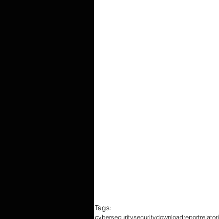
Tags:
cybersecurity
security
download
report
relator