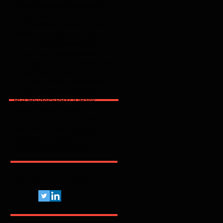
2025
2026
2600
2FA
365
3party
4party
5G
62443
ACSC
AI
AJG
ANPD
APAC
API
ARMIS
ASD
AT&T
AWS
Abnormal
Abril
Access
Acronis
Adapt
Adobe
Africa
Allianz
Analytics
AppSec
Apple
Application
April
ArcticWolfLabs
Arete
Arkose Labs
Artico
Artigo
Asia Pacific
Asimily
Assessment
Aviatrix
Awareness
Axiad
BD
BGU
BSidesSP
BYOD
Bank
Banking
Benchmark
Biannual
BioCatch
Bitsight
Black Kite
BlackBerry
BlackFog
BlackKite
Bots
Brasil
Browser
C
CCISO
CIO
CIS
CISA
CISO
CRI
CSA
CVE
Pelo Mundo Afora...