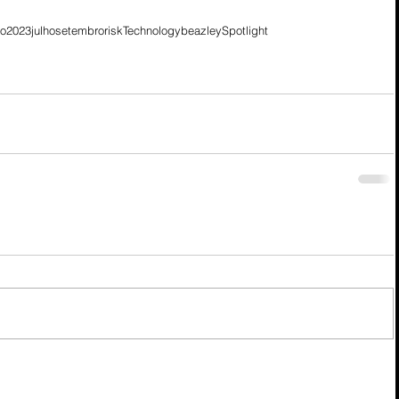
io
2023
julho
setembro
risk
Technology
beazley
Spotlight