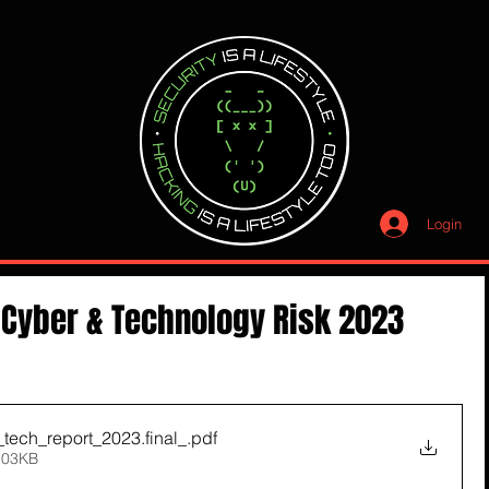
Login
n Cyber & Technology Risk 2023
tech_report_2023.final_
.pdf
503KB