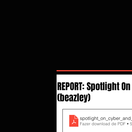
REPORT: Spotlight O
(beazley)
spotlight_on_cyber_and_
Fazer download de PDF • 