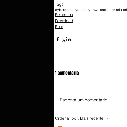
Tags:
cybersecurity
security
download
report
relator
Relatorios
Download
Post
1 comentário
Escreva um comentário
Ordenar por:
Mais recente