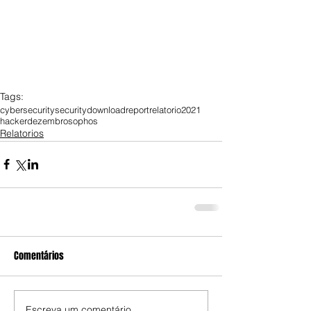
Tags:
cybersecurity
security
download
report
relatorio
2021
hacker
dezembro
sophos
Relatorios
Comentários
Escreva um comentário