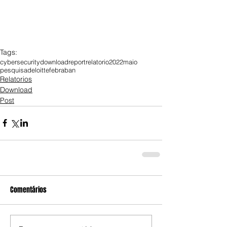
Tags:
cybersecurity
download
report
relatorio
2022
maio
pesquisa
deloitte
febraban
Relatorios
Download
Post
Comentários