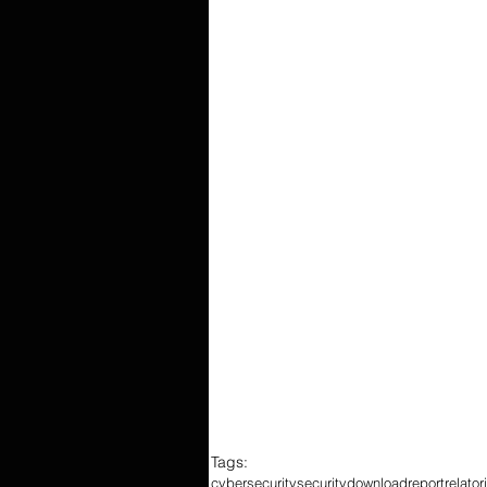
Tags:
cybersecurity
security
download
report
relator