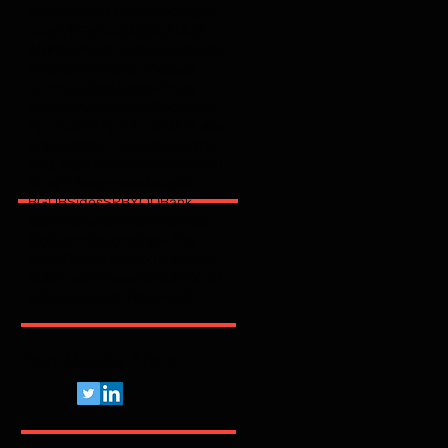
2025
2026
2600
2FA
365
3party
4party
5G
62443
ACSC
AI
AJG
ANPD
APAC
API
ARMIS
ASD
AT&T
AWS
Abnormal
Abril
Access
Acronis
Adapt
Adobe
Africa
Allianz
Analytics
AppSec
Apple
Application
April
ArcticWolfLabs
Arete
Arkose Labs
Artico
Artigo
Asia Pacific
Asimily
Assessment
Aviatrix
Awareness
Axiad
BD
BGU
BSidesSP
BYOD
Bank
Banking
Benchmark
Biannual
BioCatch
Bitsight
Black Kite
BlackBerry
BlackFog
BlackKite
Bots
Brasil
Browser
C
CCISO
CIO
CIS
CISA
CISO
CRI
CSA
CVE
Pelo Mundo Afora...