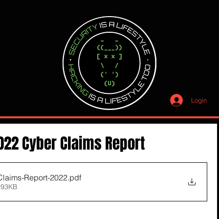
Login
2022 Cyber Claims Report
Claims-Report-2022
.pdf
993KB