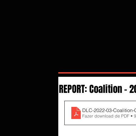
REPORT: Coalition - 
DLC-2022-03-Coalition-
Fazer download de PDF • 