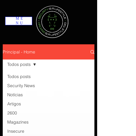
ME
NU
Principal - Home
Todos posts
Todos posts
Security News
Notícias
Artigos
2600
Magazines
Insecure