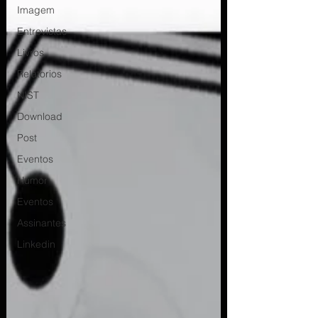
Imagem
Entrevistas
Livros
Relatorios
NIST
Download
Post
Eventos
Humor
Eventos
Assinantes
Linkedin