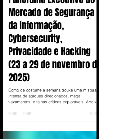
Panorama Executivo do
Mercado de Segurança
da Informação,
Cybersecurity,
Privacidade e Hacking
(23 a 29 de novembro de
2025)
Como de costume a semana trouxe uma mistura
intensa de ataques direcionados, mega
vazamentos, e falhas críticas exploráveis. Abaixo
um resumo dos principais acontecimentos da
semana. Ataques e incidentes Ataque a conselhos
de Londres: Serviços dos conselhos de Kensington
and Chelsea e Westminster sofreram interrupções