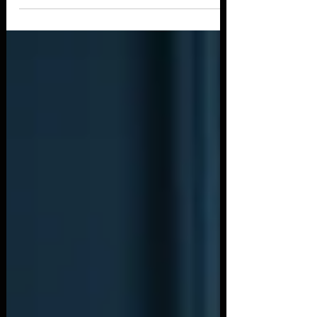
ataques à cadeia de suprimentos (com impacto em
grandes plataformas), vazamentos massivos de
dados e múltiplas vulnerabilidades ativamente
exploradas — incluindo falhas críticas em
infraestrutura de identidade e ferramentas
amplamente usadas. Abaixo, os principais
acontecimentos, com foco em ataques,
vazamentos/roubos de dados e vulnerabilidades
descobertas. Ataques e vazamentos de dados
Salesforce/Gainsight – comprometimento na ca