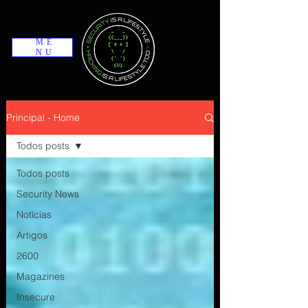
ME
NU
Principal - Home
Todos posts
Todos posts
Security News
Notícias
Artigos
2600
Magazines
Insecure