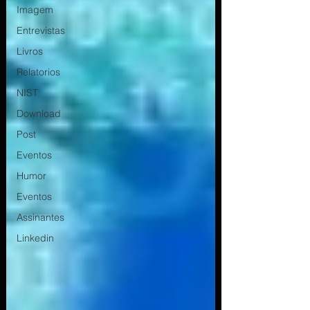
Imagem
Entrevistas
Livros
Relatorios
NIST
Download
Post
Eventos
Humor
Eventos
Assinantes
Linkedin