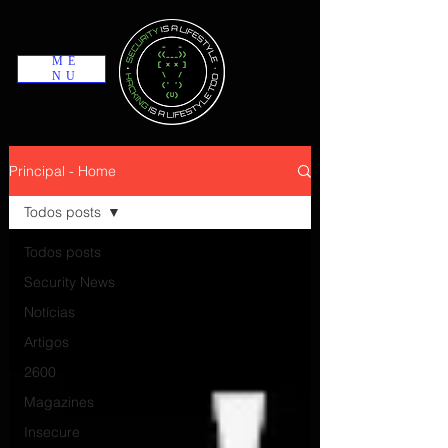
ME
NU
Principal - Home
Todos posts
Todos posts
Security News
Notícias
Artigos
2600
Magazines
Insecure