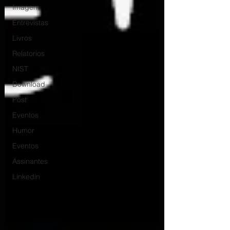
Imagem
Entrevistas
Livros
Relatorios
NIST
Download
Post
Eventos
Humor
Eventos
Assinantes
Linkedin