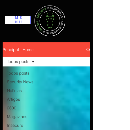
ME
NU
Principal - Home
Todos posts
Todos posts
Security News
Notícias
Artigos
2600
Magazines
Insecure