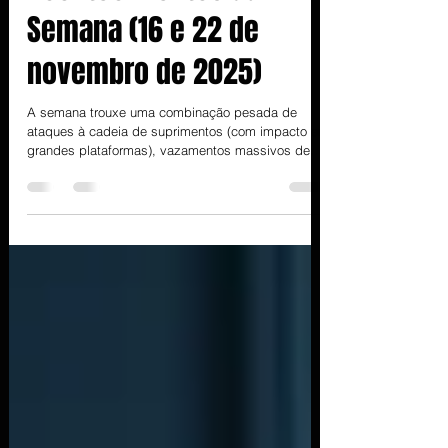
Acontecimentos da
Semana (16 e 22 de
novembro de 2025)
A semana trouxe uma combinação pesada de
ataques à cadeia de suprimentos (com impacto em
grandes plataformas), vazamentos massivos de
dados e múltiplas vulnerabilidades ativamente
exploradas — incluindo falhas críticas em
infraestrutura de identidade e ferramentas
amplamente usadas. Abaixo, os principais
acontecimentos, com foco em ataques,
vazamentos/roubos de dados e vulnerabilidades
descobertas. Ataques e vazamentos de dados
Salesforce/Gainsight – comprometimento na ca