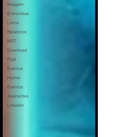
Imagem
Entrevistas
Livros
Relatorios
NIST
Download
Post
Eventos
Humor
Eventos
Assinantes
Linkedin