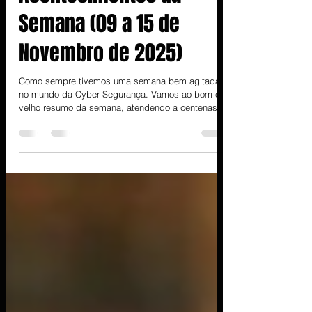
Principais
Acontecimentos da
Semana (09 a 15 de
Novembro de 2025)
Como sempre tivemos uma semana bem agitada
no mundo da Cyber Segurança. Vamos ao bom e
velho resumo da semana, atendendo a centenas
de pedidos desde o anuncio do término do Weekly
News !!! Obrigado pelas mensagens !!! Qilin
Ransomware ataca 11 organizações internacionais
O grupo Qilin atualizou seu site na dark web com
dados roubados de 11 novas vítimas, incluindo
setores de saúde, governo e tecnologia. Destaque
para o ataque à The Health Trust, organização sem
fins lucrati