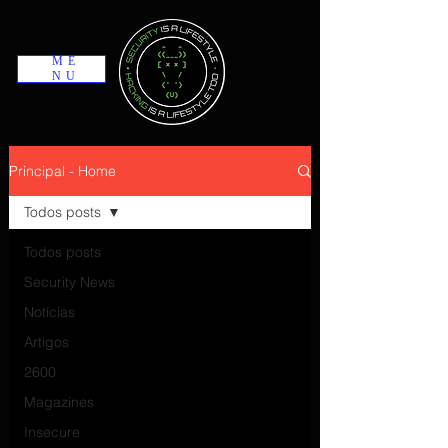
ME
NU
Principal - Home
Todos posts
Todos posts
Security News
Notícias
Artigos
2600
Magazines
Insecure