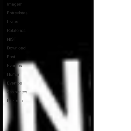
Imagem
Entrevistas
Livros
Relatorios
NIST
Download
Post
Eventos
Humor
Eventos
Assinantes
Linkedin