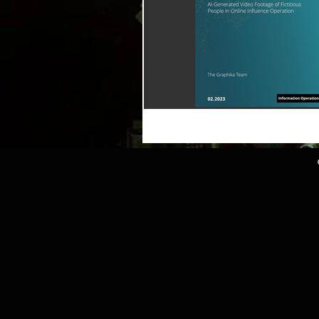
Relatorios
NIST
Downlo
Humor
Eventos
Assinant