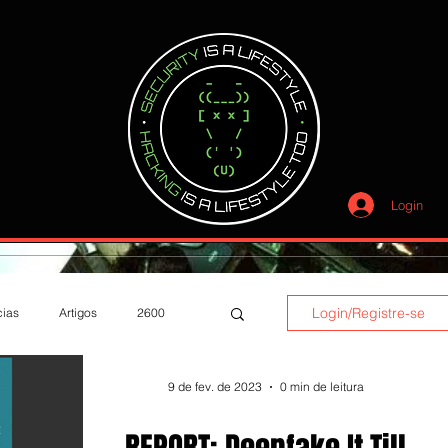
Login
Login/Registre-se
cias
Artigos
2600
9 de fev. de 2023
0 min de leitura
agem
Entrevistas
Livros