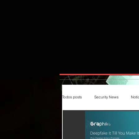
Todos posts
Security News
Notí
Magazines
Insecure
Im