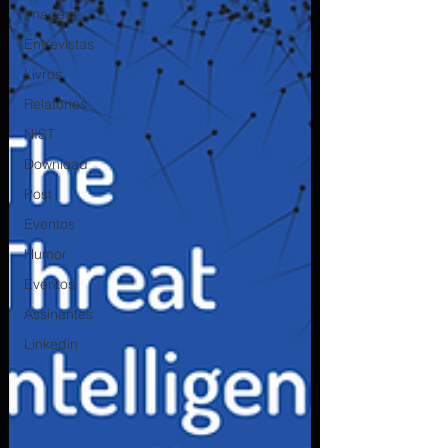
Imagem
Entrevistas
Livros
Relatorios
NIST
Download
Post
Eventos
Humor
Eventos
Assinantes
Linkedin