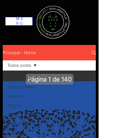
ME
NU
Principal - Home
Todos posts
Todos posts
Security News
Notícias
Artigos
2600
Magazines
Insecure