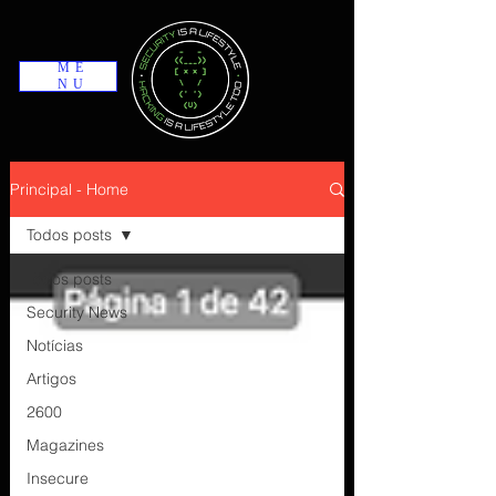
ME
NU
Principal - Home
Todos posts
Todos posts
Security News
Notícias
Artigos
2600
Magazines
Insecure