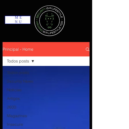
ME
NU
Principal - Home
Todos posts
Todos posts
Security News
Notícias
Artigos
2600
Magazines
Insecure