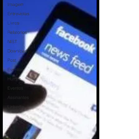
Imagem
Entrevistas
Livros
Relatorios
NIST
Download
Post
Eventos
Humor
Eventos
Assinantes
Linkedin