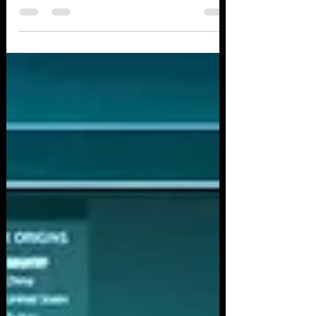
Os criminosos que violaram a Electronic Arts
roubaram mais ou menos 780 GB de dados,
incluindo registros do usuário e código-fonte. Os...