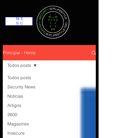
ME
NU
Principal - Home
Todos posts
Todos posts
Security News
Notícias
Artigos
2600
Magazines
Insecure