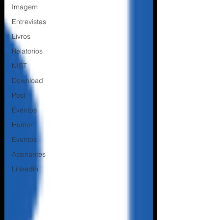
Imagem
Entrevistas
Livros
Relatorios
NIST
Download
Post
Eventos
Humor
Eventos
Assinantes
Linkedin