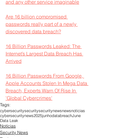
and any other service imaginable
Are 16 billion compromised 
passwords really part of a newly 
discovered data breach?
16 Billion Passwords Leaked: The 
Internet’s Largest Data Breach Has 
Arrived
16 Billion Passwords From Google, 
Apple Accounts Stolen In Mega Data 
Breach, Experts Warn Of Rise In 
'Global Cybercrimes'
Tags:
cybersecurity
security
securitynews
news
noticias
cybersecuritynews
2025
junho
databreach
June
Data Leak
Notícias
Security News