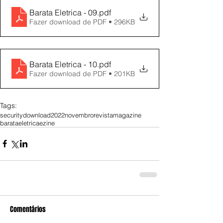
Barata Eletrica - 09
.pdf
Fazer download de PDF • 296KB
Barata Eletrica - 10
.pdf
Fazer download de PDF • 201KB
Tags:
security
download
2022
novembro
revista
magazine
barataeletrica
ezine
Comentários