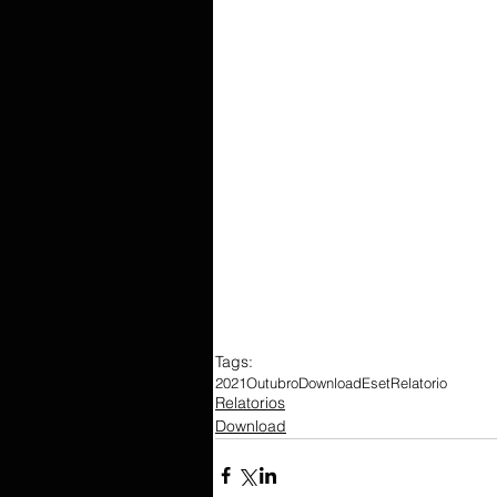
Tags:
2021
Outubro
Download
Eset
Relatorio
Relatorios
Download