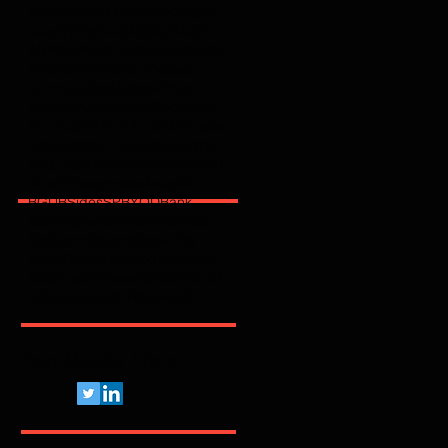
2025
2026
2600
2FA
365
3party
4party
5G
62443
ACSC
AI
AJG
ANPD
APAC
API
ARMIS
ASD
AT&T
AWS
Abnormal
Abril
Access
Acronis
Adapt
Adobe
Africa
Allianz
Analytics
AppSec
Apple
Application
April
ArcticWolfLabs
Arete
Arkose Labs
Artico
Artigo
Asia Pacific
Asimily
Assessment
Aviatrix
Awareness
Axiad
BD
BGU
BSidesSP
BYOD
Bank
Banking
Benchmark
Biannual
BioCatch
Bitsight
Black Kite
BlackBerry
BlackFog
BlackKite
Bots
Brasil
Browser
C
CCISO
CIO
CIS
CISA
CISO
CRI
CSA
CVE
Pelo Mundo Afora...