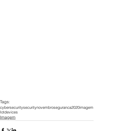
Tags:
cybersecurity
security
novembro
seguranca
2020
imagem
Iot
devices
Imagem