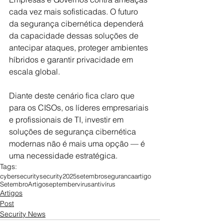
cada vez mais sofisticadas. O futuro 
da segurança cibernética dependerá 
da capacidade dessas soluções de 
antecipar ataques, proteger ambientes 
híbridos e garantir privacidade em 
escala global.
Diante deste cenário fica claro que 
para os CISOs, os líderes empresariais 
e profissionais de TI, investir em 
soluções de segurança cibernética 
modernas não é mais uma opção — é 
uma necessidade estratégica.
Tags:
cybersecurity
security
2025
setembro
seguranca
artigo
Setembro
Artigo
september
virus
antivírus
Artigos
Post
Security News