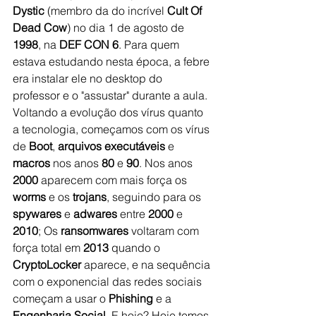
Dystic
 (membro da do incrível 
Cult Of 
Dead Cow
) no dia 1 de agosto de 
1998
, na 
DEF CON 6
. Para quem 
estava estudando nesta época, a febre 
era instalar ele no desktop do 
professor e o "assustar" durante a aula. 
Voltando a evolução dos vírus quanto 
a tecnologia, começamos com os vírus 
de 
Boot
, 
arquivos executáveis
 e 
macros
 nos anos 
80
 e 
90
. Nos anos 
2000
 aparecem com mais força os 
worms
 e os 
trojans
, seguindo para os 
spywares
 e 
adwares
 entre 
2000
 e 
2010
; Os 
ransomwares
 voltaram com 
força total em 
2013
 quando o 
CryptoLocker
 aparece, e na sequência 
com o exponencial das redes sociais 
começam a usar o 
Phishing
 e a 
Engenharia Social
. E hoje? Hoje temos 