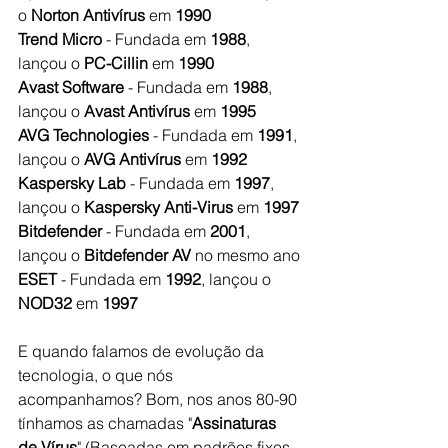
o 
Norton Antivírus
 em 
1990
Trend Micro
 - Fundada em 
1988
, 
lançou o 
PC-Cillin
 em 
1990
Avast Software
 - Fundada em 
1988
, 
lançou o
 Avast Antivírus
 em 
1995
AVG Technologies
 - Fundada em 
1991
, 
lançou o 
AVG Antivírus
 em 
1992
Kaspersky Lab
 - Fundada em 
1997
, 
lançou o
 Kaspersky Anti-Virus
 em 
1997
Bitdefender
 - Fundada em 
2001
, 
lançou o 
Bitdefender AV
 no mesmo ano
ESET
 - Fundada em 
1992
, lançou o 
NOD32
 em 
1997
E quando falamos de evolução da 
tecnologia, o que nós 
acompanhamos? Bom, nos anos 80-90 
tínhamos as chamadas "
Assinaturas 
de Vírus
" (Baseadas em padrões fixos 