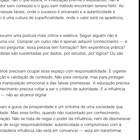
ador sem conteúdo e o guru sem método encontram terreno fértil. As 
omessas fáceis, onde o sucesso é encenado e a autenticidade é 
 é uma cultura de superficialidade, onde o valor está na aparência, 
ssumir uma postura mais crítica e seletiva. Seguir alguém não é 
uma voz. Comprar um curso não é apenas adquirir conhecimento — é 
iso perguntar: essa pessoa tem formação? Tem experiência prática? 
ideias são sustentadas por dados, por estudos, por lógica? Ou são 
 sérios precisam ocupar esse espaço com responsabilidade. É urgente 
ação e validação de conteúdo. Não para censurar, mas para proteger. 
da manipulação emocional e das falsas promessas. A educação precisa 
ecimento precisa voltar a ser o critério de autoridade. E a influência 
 — não ao alcance digital.
paro e gurus da prosperidade é um sintoma de uma sociedade que 
didade. Mas esse brilho, quando não sustentado por conhecimento, 
ração. Não se trata de negar o poder da influência, nem de desmerecer 
se de exigir responsabilidade, autenticidade e compromisso com a 
erdadeira influência não está em convencer — está em transformar.