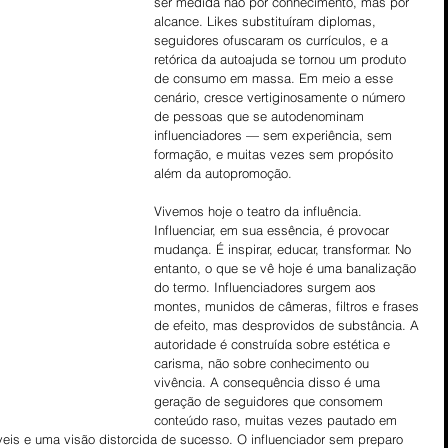
ser medida não por conhecimento, mas por 
alcance. Likes substituíram diplomas, 
seguidores ofuscaram os currículos, e a 
retórica da autoajuda se tornou um produto 
de consumo em massa. Em meio a esse 
cenário, cresce vertiginosamente o número 
de pessoas que se autodenominam 
influenciadores — sem experiência, sem 
formação, e muitas vezes sem propósito 
além da autopromoção.
Vivemos hoje o teatro da influência. 
Influenciar, em sua essência, é provocar 
mudança. É inspirar, educar, transformar. No 
entanto, o que se vê hoje é uma banalização 
do termo. Influenciadores surgem aos 
montes, munidos de câmeras, filtros e frases 
de efeito, mas desprovidos de substância. A 
autoridade é construída sobre estética e 
carisma, não sobre conhecimento ou 
vivência. A consequência disso é uma 
geração de seguidores que consomem 
conteúdo raso, muitas vezes pautado em 
veis e uma visão distorcida de sucesso. O influenciador sem preparo 