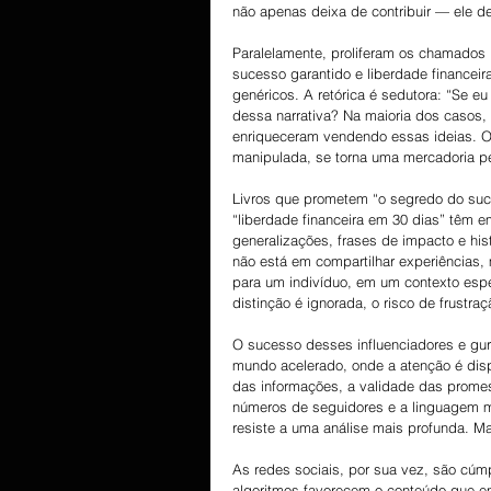
não apenas deixa de contribuir — ele d
Paralelamente, proliferam os chamados 
sucesso garantido e liberdade financeir
genéricos. A retórica é sedutora: “Se 
dessa narrativa? Na maioria dos casos
enriqueceram vendendo essas ideias. O
manipulada, se torna uma mercadoria p
Livros que prometem “o segredo do suce
“liberdade financeira em 30 dias” têm e
generalizações, frases de impacto e hi
não está em compartilhar experiências,
para um indivíduo, em um contexto espe
distinção é ignorada, o risco de frustraç
O sucesso desses influenciadores e gur
mundo acelerado, onde a atenção é dis
das informações, a validade das promess
números de seguidores e a linguagem mo
resiste a uma análise mais profunda. M
As redes sociais, por sua vez, são cúmp
algoritmos favorecem o conteúdo que en