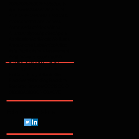
2025
2026
2600
2FA
365
3party
4party
5G
62443
ACSC
AI
AJG
ANPD
APAC
API
ARMIS
ASD
AT&T
AWS
Abnormal
Abril
Access
Acronis
Adapt
Adobe
Africa
Allianz
Analytics
AppSec
Apple
Application
April
ArcticWolfLabs
Arete
Arkose Labs
Artico
Artigo
Asia Pacific
Asimily
Assessment
Aviatrix
Awareness
Axiad
BD
BGU
BSidesSP
BYOD
Bank
Banking
Benchmark
Biannual
BioCatch
Bitsight
Black Kite
BlackBerry
BlackFog
BlackKite
Bots
Brasil
Browser
C
CCISO
CIO
CIS
CISA
CISO
CRI
CSA
CVE
Pelo Mundo Afora...