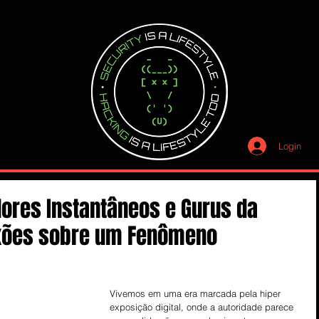
Login
dores Instantâneos e Gurus da
exões sobre um Fenômeno
Vivemos em uma era marcada pela hiper 
exposição digital, onde a autoridade parece 