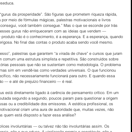
eseduca.
“gurus da prosperidade”. São figuras que prometem riqueza rápida, 
a por meio de fórmulas mágicas, palestras motivacionais e livros 
eu consegui, você também consegue.” Mas o que se esconde por trás 
, esses gurus não enriqueceram com as ideias que vendem — 
 produto não é o conhecimento, é a esperança. E a esperança, quando 
erigosa. No final das contas o produto acaba sendo você mesmo.
sso”, palestras que garantem “a virada de chave” e cursos que juram 
m comum uma estrutura simplista e repetitiva. São construídos sobre 
stórias pessoais que não se sustentam como metodologia. O problema 
 mas sim em vendê-las como verdades universais. O que funcionou 
cífico, não necessariamente funcionará para outro. E quando essa 
ão — e até de prejuízo financeiro — é real.
us está diretamente ligado à carência de pensamento crítico. Em um 
putada segundo a segundo, poucos param para questionar a origem 
as ou a credibilidade dos emissores. A estética profissional, os 
tivacional criam uma aura de autoridade que, muitas vezes, não 
as quem está disposto a fazer essa análise?
lices involuntárias — ou talvez não tão involuntárias assim. Os 
gaja, não o que educa. A viralização premia o espetáculo, não a 