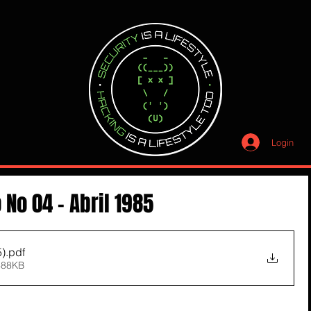
Login
 No 04 - Abril 1985
5)
.pdf
488KB