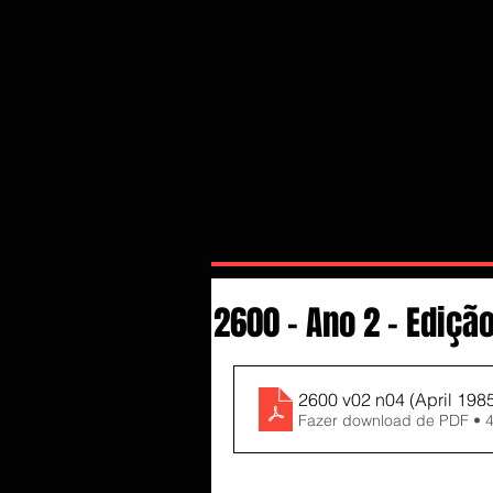
2600 - Ano 2 - Edição
2600 v02 n04 (April 198
Fazer download de PDF • 