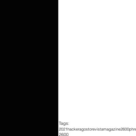
Tags:
2021
hacker
agosto
revista
magazine
2600
phr
2600