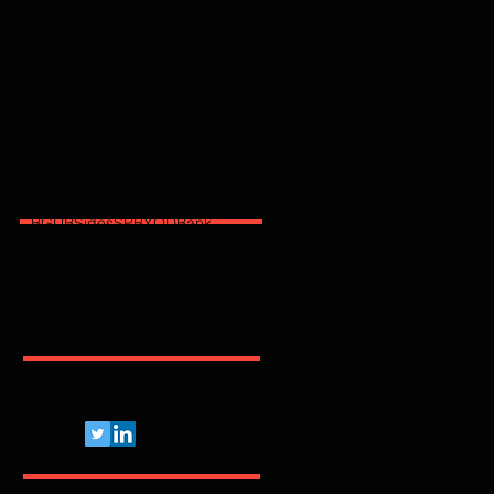
2025
2026
2600
2FA
365
3party
4party
5G
62443
ACSC
AI
AJG
ANPD
APAC
API
ARMIS
ASD
AT&T
AWS
Abnormal
Abril
Access
Acronis
Adapt
Adobe
Africa
Allianz
Analytics
AppSec
Apple
Application
April
ArcticWolfLabs
Arete
Arkose Labs
Artico
Artigo
Asia Pacific
Asimily
Assessment
Aviatrix
Awareness
Axiad
BD
BGU
BSidesSP
BYOD
Bank
Banking
Benchmark
Biannual
BioCatch
Bitsight
Black Kite
BlackBerry
BlackFog
BlackKite
Bots
Brasil
Browser
C
CCISO
CIO
CIS
CISA
CISO
CRI
CSA
CVE
Pelo Mundo Afora...